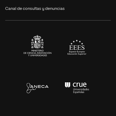
Eventos
Canal de consultas y denuncias
Alianzas corporativas
Sala de prensa
Contacto