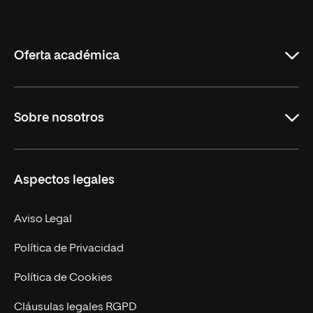
Internacional
de
La
Rioja
Oferta académica
Grados
Sobre nosotros
Másteres Oficiales
Másteres Propios
Misión y Valores
Aspectos legales
Doctorados
Facultades
Experto Universitario
Nuestro Equipo
Aviso Legal
Postgrados
Trabaja en UNIR
Política de Privacidad
Cursos Universitarios
Actualidad
Política de Cookies
UNIR Revista
Cláusulas legales RGPD