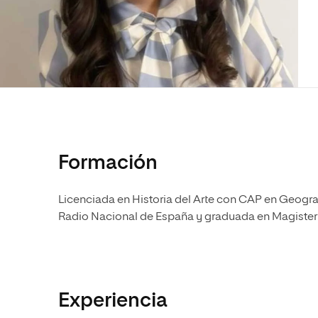
Diseño
Ingeniería y Tecnología
Ciencias P
Escuela de Humanidades
Ofici
Ciencias de la Salud
Diseño
Internacio
Inter
Normas de Organización y
Ciencias Sociales
Ciencias de la Salud
Funcionamiento
Humanidades
Ciencias Sociales
Artes
Humanidades
Música
Artes
Música
Formación
Licenciada en Historia del Arte con CAP en Geograf
Radio Nacional de España y graduada en Magisteri
Experiencia