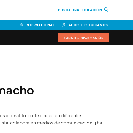
BUSCA UNA TITULACIÓN
INTERNACIONAL
ACCESO ESTUDIANTES
SOLICITA INFORMACIÓN
Facultad de Ciencias de la
Educación y Humanidades
Facultad de Ciencias de la
amacho
Salud
Facultad de Economía y
Empresa
rnacional. Imparte clases en diferentes
Escuela Superior de Ingeniería
y Tecnología (ESIT)
odista, colabora en medios de comunicación y ha
Facultad de Derecho