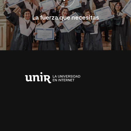
La fuerza que necesitas
Universidad
Internacional
de
La
Rioja