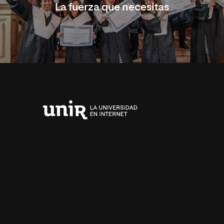
La fuerza que necesitas
Universidad
Internacional
de
La
Rioja