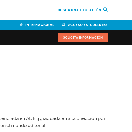
BUSCA UNA TITULACIÓN
INTERNACIONAL
ACCESO ESTUDIANTES
SOLICITA INFORMACIÓN
Facultad de Ciencias de la
Educación y Humanidades
Facultad de Ciencias de la
Salud
Facultad de Economía y
Empresa
Escuela Superior de Ingeniería
icenciada en ADE y graduada en alta dirección por
y Tecnología (ESIT)
en el mundo editorial.
Facultad de Derecho