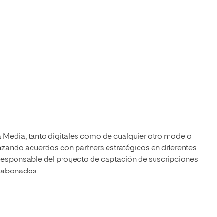
Máster Universitario en Psicopedagogía
olíticas y Relaciones
Acceso universitario para
na de Movilidad
nales
mayores
nacional
Máster Universitario en Atención Temprana y
Desarrollo Infantil
Máster Universitario en Enseñanza de Español
como Lengua Extranjera (ELE)
a Media, tanto digitales como de cualquier otro modelo
anzando acuerdos con partners estratégicos en diferentes
responsable del proyecto de captación de suscripciones
0 abonados.