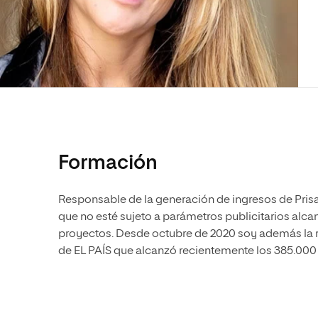
Diseño
Ingeniería y Tecnología
Ciencias P
Escuela de Humanidades
Ofici
Ciencias de la Salud
Diseño
Internacio
Inter
Normas de Organización y
Ciencias Sociales
Ciencias de la Salud
Funcionamiento
Humanidades
Ciencias Sociales
Artes
Humanidades
Música
Artes
Música
Formación
Responsable de la generación de ingresos de Pris
que no esté sujeto a parámetros publicitarios alc
proyectos. Desde octubre de 2020 soy además la 
de EL PAÍS que alcanzó recientemente los 385.00