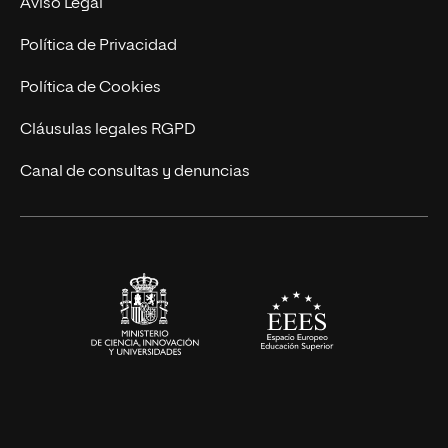
Aviso Legal
Postgrados
Trabaja en UNIR
Política de Privacidad
Cursos Universitarios
Actualidad
Política de Cookies
UNIR Revista
Cláusulas legales RGPD
Eventos
Canal de consultas y denuncias
Alianzas corporativas
Sala de prensa
Contacto