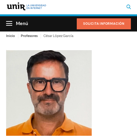
Menú
SOLICITA INFORMACIÓN
Inicio
Profesores
César López García