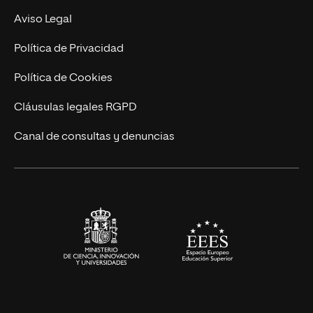
Experto Universitario
Nuestro Equipo
Aviso Legal
Postgrados
Trabaja en UNIR
Política de Privacidad
Cursos Universitarios
Actualidad
Política de Cookies
UNIR Revista
Cláusulas legales RGPD
Eventos
Canal de consultas y denuncias
Alianzas corporativas
Sala de prensa
Contacto