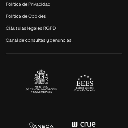
Postgrados
Trabaja en UNIR
Política de Privacidad
Cursos Universitarios
Actualidad
Política de Cookies
UNIR Revista
Cláusulas legales RGPD
Eventos
Canal de consultas y denuncias
Alianzas corporativas
Sala de prensa
Contacto