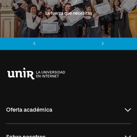
La fuerza que necesitas
Anterior
Siguiente
Universidad
Internacional
de
La
Rioja
Oferta académica
Grados