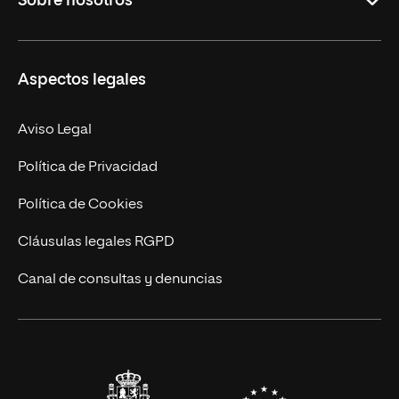
Sobre nosotros
Másteres Oficiales
Másteres Propios
Misión y Valores
Aspectos legales
Doctorados
Facultades
Experto Universitario
Nuestro Equipo
Aviso Legal
Postgrados
Trabaja en UNIR
Política de Privacidad
Cursos Universitarios
Actualidad
Política de Cookies
UNIR Revista
Cláusulas legales RGPD
Eventos
Canal de consultas y denuncias
Alianzas corporativas
Sala de prensa
Contacto