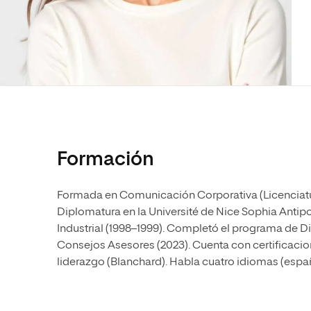
Diseño
Ingeniería y Tecnología
Ciencias P
Escuela de Humanidades
Ofici
Ciencias de la Salud
Diseño
Internacio
Inter
Normas de Organización y
Ciencias Sociales
Ciencias de la Salud
Funcionamiento
Humanidades
Ciencias Sociales
Artes
Humanidades
Música
Artes
Música
Formación
Formada en Comunicación Corporativa (Licenciatura
Diplomatura en la Université de Nice Sophia Antipo
Industrial (1998–1999). Completó el programa de Di
Consejos Asesores (2023). Cuenta con certificacio
liderazgo (Blanchard). Habla cuatro idiomas (españo