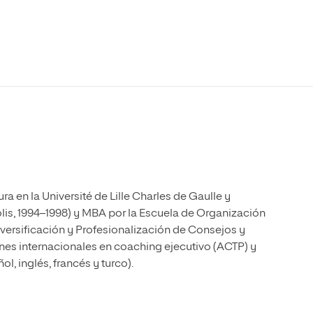
Máster Universitario en Psicopedagogía
olíticas y Relaciones
Acceso universitario para
na de Movilidad
nales
mayores
nacional
Máster Universitario en Atención Temprana y
Desarrollo Infantil
Máster Universitario en Enseñanza de Español
como Lengua Extranjera (ELE)
 en la Université de Lille Charles de Gaulle y
lis, 1994–1998) y MBA por la Escuela de Organización
versificación y Profesionalización de Consejos y
nes internacionales en coaching ejecutivo (ACTP) y
l, inglés, francés y turco).