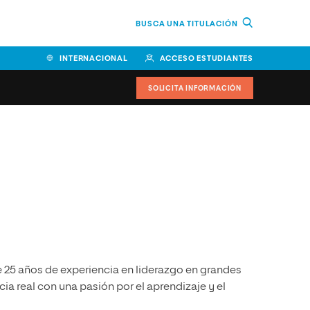
BUSCA UNA TITULACIÓN
INTERNACIONAL
ACCESO ESTUDIANTES
SOLICITA INFORMACIÓN
Facultad de Ciencias de la
Educación y Humanidades
Facultad de Ciencias de la
Salud
Facultad de Economía y
Empresa
 25 años de experiencia en liderazgo en grandes
Escuela Superior de Ingeniería
y Tecnología (ESIT)
ia real con una pasión por el aprendizaje y el
Facultad de Derecho