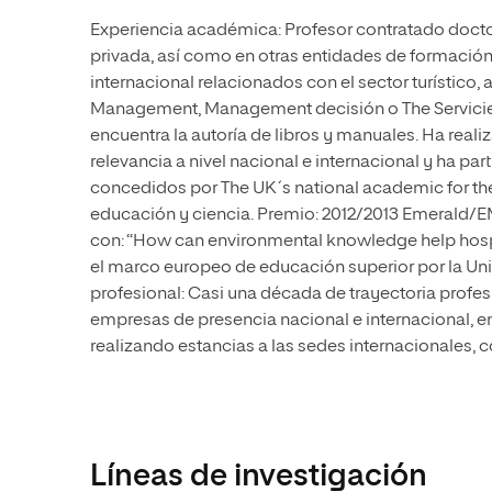
Experiencia académica: Profesor contratado docto
privada, así como en otras entidades de formación.
internacional relacionados con el sector turístico,
Management, Management decisión o The Servicie I
encuentra la autoría de libros y manuales. Ha re
relevancia a nivel nacional e internacional y ha pa
concedidos por The UK´s national academic for the
educación y ciencia. Premio: 2012/2013 Emerald/
con: “How can environmental knowledge help hospi
el marco europeo de educación superior por la Uni
profesional: Casi una década de trayectoria profes
empresas de presencia nacional e internacional, en
realizando estancias a las sedes internacionales, 
Líneas de investigación