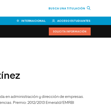
BUSCA UNA TITULACIÓN
INTERNACIONAL
ACCESO ESTUDIANTES
SOLICITA INFORMACIÓN
Facultad de Ciencias de la
Educación y Humanidades
Facultad de Ciencias de la
tínez
Salud
Facultad de Economía y
Empresa
da en administración y dirección de empresas.
Escuela Superior de Ingeniería
y Tecnología (ESIT)
encias. Premio: 2012/2013 Emerald/EMRBI
Facultad de Derecho