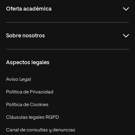
Rioja
Oferta académica
Grados
Sobre nosotros
Másteres Oficiales
Másteres Propios
Misión y Valores
Aspectos legales
Doctorados
Facultades
Experto Universitario
Nuestro Equipo
Aviso Legal
Postgrados
Trabaja en UNIR
Política de Privacidad
Cursos Universitarios
Actualidad
Política de Cookies
UNIR Revista
Cláusulas legales RGPD
Eventos
Canal de consultas y denuncias