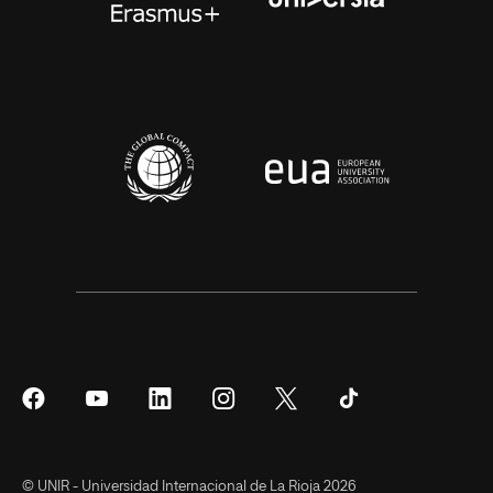
Síguenos
Síguenos
Síguenos
Síguenos
Síguenos
Síguenos
en
en
en
en
en
en
Facebook
YouTube
LinkedIn
Instagram
Twitter
Tiktok
© UNIR - Universidad Internacional de La Rioja 2026