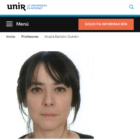
Menú
SOLICITA INFORMACIÓN
Inicio
Profesores
Analía Barbón Gutiérrez