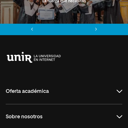
La fuerza que necesitas
Anterior
Siguiente
Universidad
Internacional
de
La
Rioja
Oferta académica
Grados
Sobre nosotros
Másteres Oficiales