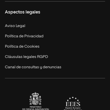
Másteres Propios
Misión y Valores
Aspectos legales
Doctorados
Facultades
Experto Universitario
Nuestro Equipo
Aviso Legal
Postgrados
Trabaja en UNIR
Política de Privacidad
Cursos Universitarios
Actualidad
Política de Cookies
UNIR Revista
Cláusulas legales RGPD
Eventos
Canal de consultas y denuncias
Alianzas corporativas
Sala de prensa
Contacto