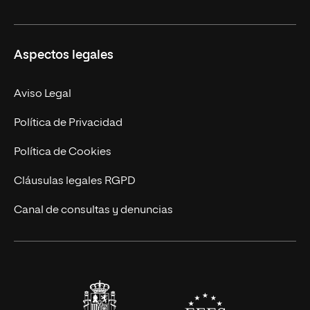
Másteres Oficiales
Másteres Propios
Misión y Valores
Aspectos legales
Doctorados
Facultades
Experto Universitario
Nuestro Equipo
Aviso Legal
Postgrados
Trabaja en UNIR
Política de Privacidad
Cursos Universitarios
Actualidad
Política de Cookies
UNIR Revista
Cláusulas legales RGPD
Eventos
Canal de consultas y denuncias
Alianzas corporativas
Sala de prensa
Contacto