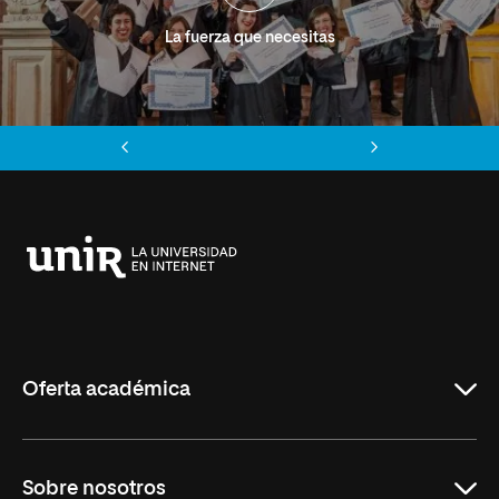
La fuerza que necesitas
Anterior
Siguiente
Universidad
Internacional
de
La
Rioja
Oferta académica
Grados
Sobre nosotros