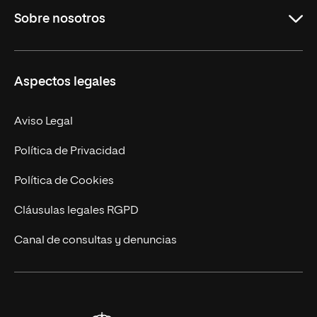
Sobre nosotros
Másteres Oficiales
Másteres Propios
Misión y Valores
Aspectos legales
Doctorados
Facultades
Experto Universitario
Nuestro Equipo
Aviso Legal
Postgrados
Trabaja en UNIR
Política de Privacidad
Cursos Universitarios
Actualidad
Política de Cookies
UNIR Revista
Cláusulas legales RGPD
Eventos
Canal de consultas y denuncias
Alianzas corporativas
Sala de prensa