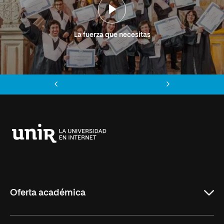
La fuerza que necesitas
Anterior
Siguiente
Universidad
Internacional
de
La
Rioja
Oferta académica
Grados