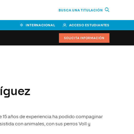
BUSCA UNA TITULACIÓN
INTERNACIONAL
ACCESO ESTUDIANTES
SOLICITA INFORMACIÓN
Facultad de Ciencias de la
Educación y Humanidades
Facultad de Ciencias de la
íguez
Salud
Facultad de Economía y
Empresa
de 15 años de experiencia ha podido compaginar
Escuela Superior de Ingeniería
y Tecnología (ESIT)
istida con animales, con sus perros Voll y
Facultad de Derecho