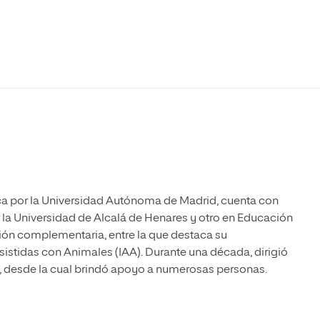
Máster Universitario en Psicopedagogía
olíticas y Relaciones
Acceso universitario para
na de Movilidad
nales
mayores
nacional
Máster Universitario en Atención Temprana y
Desarrollo Infantil
Máster Universitario en Enseñanza de Español
como Lengua Extranjera (ELE)
a por la Universidad Autónoma de Madrid, cuenta con
la Universidad de Alcalá de Henares y otro en Educación
ción complementaria, entre la que destaca su
istidas con Animales (IAA). Durante una década, dirigió
A, desde la cual brindó apoyo a numerosas personas.