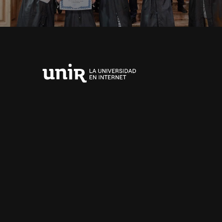
Universidad
Internacional
de
La
Rioja