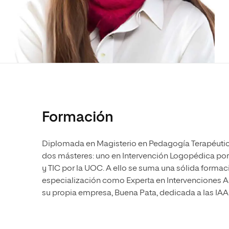
Diseño
Ingeniería y Tecnología
Ciencias P
Escuela de Humanidades
Ofici
Ciencias de la Salud
Diseño
Internacio
Inter
Normas de Organización y
Ciencias Sociales
Ciencias de la Salud
Funcionamiento
Humanidades
Ciencias Sociales
Artes
Humanidades
Música
Artes
Música
Formación
Diplomada en Magisterio en Pedagogía Terapéutic
dos másteres: uno en Intervención Logopédica por 
y TIC por la UOC. A ello se suma una sólida forma
especialización como Experta en Intervenciones As
su propia empresa, Buena Pata, dedicada a las IA