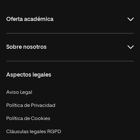
de
La
Rioja
Oferta académica
Grados
Sobre nosotros
Másteres Oficiales
Másteres Propios
Misión y Valores
Aspectos legales
Doctorados
Facultades
Experto Universitario
Nuestro Equipo
Aviso Legal
Postgrados
Trabaja en UNIR
Política de Privacidad
Cursos Universitarios
Actualidad
Política de Cookies
UNIR Revista
Cláusulas legales RGPD