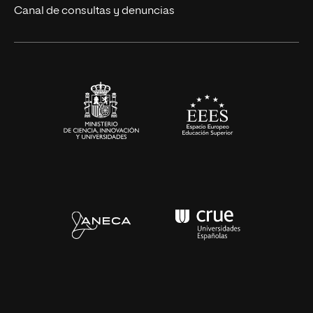
Eventos
Canal de consultas y denuncias
Alianzas corporativas
Sala de prensa
Contacto