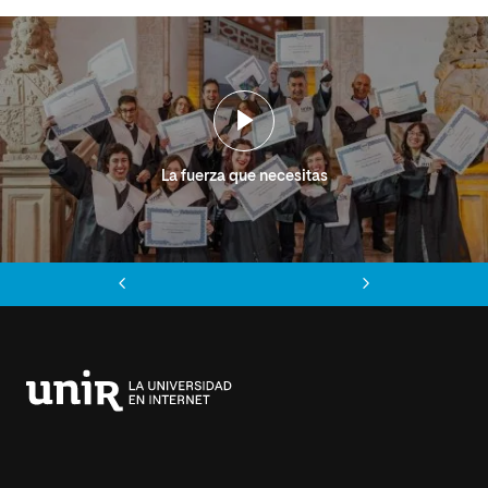
La fuerza que necesitas
Anterior
Siguiente
Universidad
Internacional
de
La