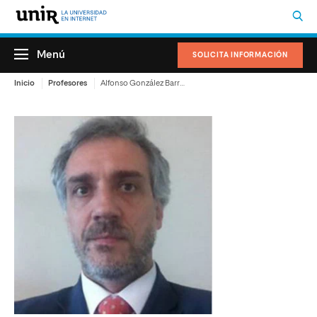
Menú
SOLICITA INFORMACIÓN
Inicio
Profesores
Alfonso González Barrios