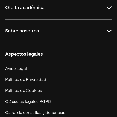
Rioja
Oferta académica
Grados
Sobre nosotros
Másteres Oficiales
Másteres Propios
Misión y Valores
Aspectos legales
Doctorados
Facultades
Experto Universitario
Nuestro Equipo
Aviso Legal
Postgrados
Trabaja en UNIR
Política de Privacidad
Cursos Universitarios
Actualidad
Política de Cookies
UNIR Revista
Cláusulas legales RGPD
Eventos
Canal de consultas y denuncias