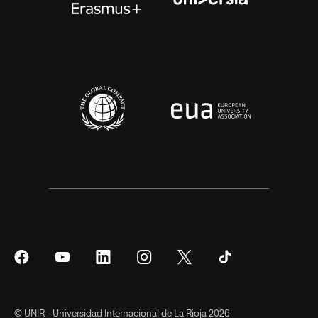
Síguenos
Síguenos
Síguenos
Síguenos
Síguenos
Síguenos
en
en
en
en
en
en
Facebook
YouTube
LinkedIn
Instagram
Twitter
Tiktok
© UNIR - Universidad Internacional de La Rioja 2026