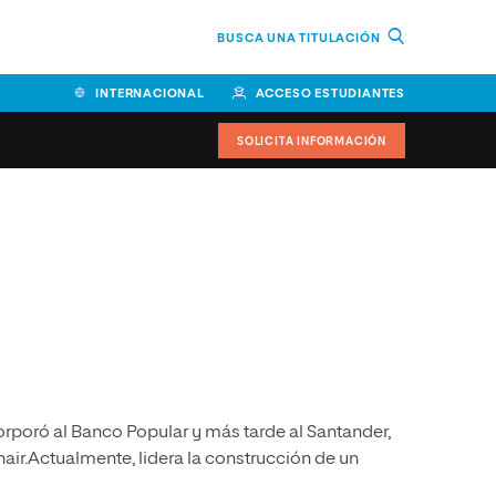
BUSCA UNA TITULACIÓN
INTERNACIONAL
ACCESO ESTUDIANTES
SOLICITA INFORMACIÓN
Facultad de Ciencias de la
Educación y Humanidades
Facultad de Ciencias de la
Salud
Facultad de Economía y
Empresa
orporó al Banco Popular y más tarde al Santander,
Escuela Superior de Ingeniería
y Tecnología (ESIT)
ir.Actualmente, lidera la construcción de un
Facultad de Derecho