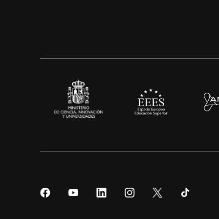
Síguenos
Síguenos
Síguenos
Síguenos
Síguenos
Sígueno
en
en
en
en
en
en
Facebook
YouTube
LinkedIn
Instagram
Twitter
Tiktok