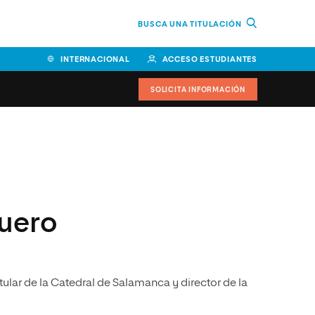
BUSCA UNA TITULACIÓN
INTERNACIONAL
ACCESO ESTUDIANTES
SOLICITA INFORMACIÓN
Facultad de Ciencias de la
Educación y Humanidades
Facultad de Ciencias de la
Salud
uero
Facultad de Economía y
Empresa
Escuela Superior de Ingeniería
tular de la Catedral de Salamanca y director de la
y Tecnología (ESIT)
Facultad de Derecho