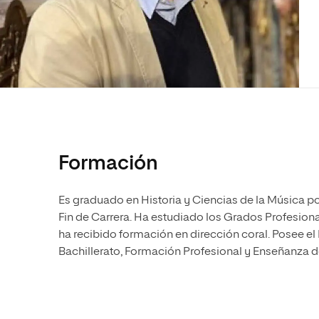
Diseño
Ingeniería y Tecnología
Ciencias P
Escuela de Humanidades
Ofici
Ciencias de la Salud
Diseño
Internacio
Inter
Normas de Organización y
Ciencias Sociales
Ciencias de la Salud
Funcionamiento
Humanidades
Ciencias Sociales
Artes
Humanidades
Música
Artes
Música
Formación
Es graduado en Historia y Ciencias de la Música p
Fin de Carrera. Ha estudiado los Grados Profesion
ha recibido formación en dirección coral. Posee e
Bachillerato, Formación Profesional y Enseñanza d