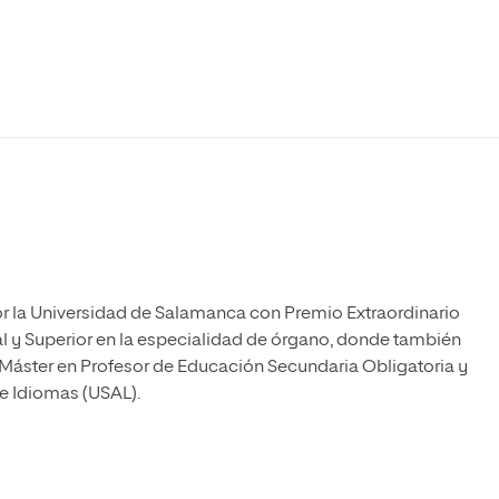
Máster Universitario en Psicopedagogía
olíticas y Relaciones
Acceso universitario para
na de Movilidad
nales
mayores
nacional
Máster Universitario en Atención Temprana y
Desarrollo Infantil
Máster Universitario en Enseñanza de Español
como Lengua Extranjera (ELE)
or la Universidad de Salamanca con Premio Extraordinario
al y Superior en la especialidad de órgano, donde también
l Máster en Profesor de Educación Secundaria Obligatoria y
e Idiomas (USAL).