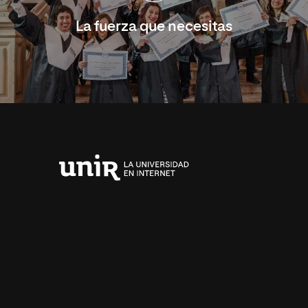
La fuerza que necesitas
Universidad
Internacional
de
La
Rioja