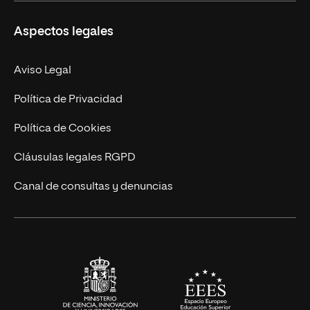
Másteres Propios
Misión y Valores
Aspectos legales
Doctorados
Facultades
Experto Universitario
Nuestro Equipo
Aviso Legal
Postgrados
Trabaja en UNIR
Política de Privacidad
Cursos Universitarios
Actualidad
Política de Cookies
UNIR Revista
Cláusulas legales RGPD
Eventos
Canal de consultas y denuncias
Alianzas corporativas
Sala de prensa
Contacto