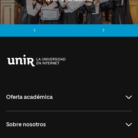
La fuerza que necesitas
Anterior
Siguiente
Universidad
Internacional
de
La
Rioja
Oferta académica
Grados
Sobre nosotros
Másteres Oficiales