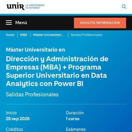
Menú
SOLICITA INFORMACIÓN
Inicio
MBA
Máster Universitario en Dirección y Administración de Empresas (MBA) + Programa Superior Universitario en Data Analytics con Power BI
Salidas Profesionales
Máster Universitario en
Dirección y Administración de
Empresas (MBA) + Programa
Superior Universitario en Data
Analytics con Power BI
Salidas Profesionales
Inicio
Duración
28 sep 2026
1 curso
Créditos
Exámenes