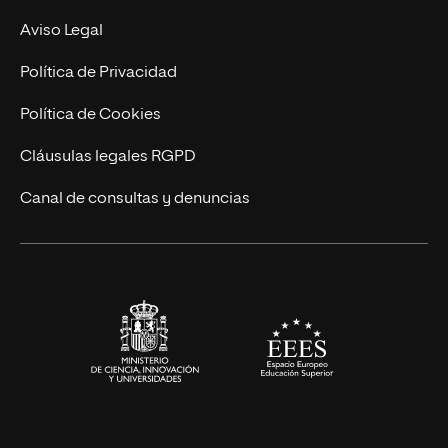
Experto Universitario
Nuestro Equipo
Aviso Legal
Postgrados
Trabaja en UNIR
Política de Privacidad
Cursos Universitarios
Actualidad
Política de Cookies
UNIR Revista
Cláusulas legales RGPD
Eventos
Canal de consultas y denuncias
Alianzas corporativas
Sala de prensa
Contacto