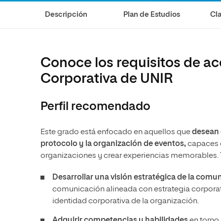
Diseño
Ingeniería y Tecnología
Ciencias P
Escuela de Humanidades
Ofici
Descripción
Plan de Estudios
Cla
Ciencias de la Salud
Diseño
Internacio
Inter
Normas de Organización y
Ciencias Sociales
Ciencias de la Salud
Funcionamiento
Humanidades
Ciencias Sociales
Conoce los requisitos de a
Artes
Humanidades
Corporativa de UNIR
Música
Artes
Perfil recomendado
Música
Este grado está enfocado en aquellos que
desean 
protocolo y la organización de eventos,
capaces d
organizaciones y crear experiencias memorables. 
Desarrollar una visión estratégica de la comu
comunicación alineada con estrategia corporat
identidad corporativa de la organización.
Adquirir competencias y habilidades
en torno