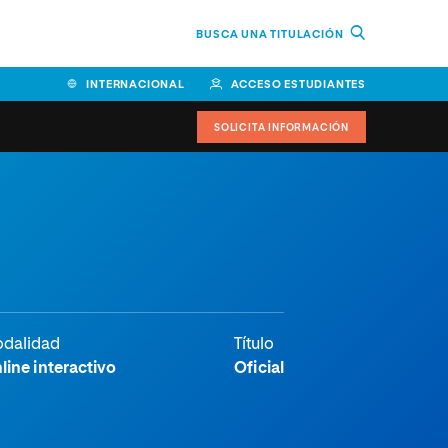
BUSCA UNA TITULACIÓN
INTERNACIONAL
ACCESO ESTUDIANTES
SOLICITA INFORMACIÓN
Facultad de Ciencias de la
Educación y Humanidades
Facultad de Ciencias de la
Salud
Facultad de Economía y
dalidad
Título
Empresa
line interactivo
Oficial
Escuela Superior de Ingeniería
y Tecnología (ESIT)
Facultad de Derecho