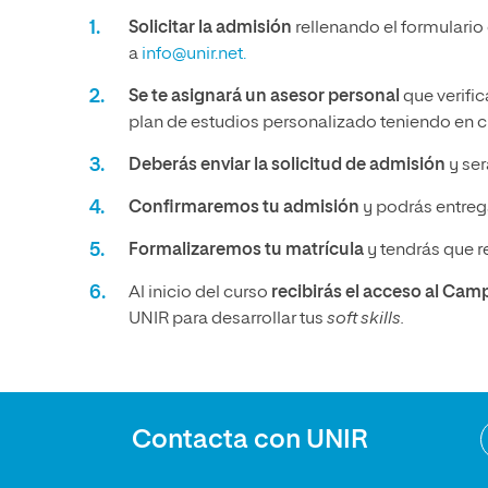
Solicitar la admisión
rellenando el formulario
a
info@unir.net.
Se te asignará un asesor personal
que verific
plan de estudios personalizado teniendo en cu
Deberás enviar la solicitud de admisión
y ser
Confirmaremos tu admisión
y podrás entrega
Formalizaremos tu matrícula
y tendrás que r
Al inicio del curso
recibirás el acceso al Cam
UNIR para desarrollar tus
soft skills.
Contacta con UNIR