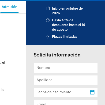
Facultad de Artes y Ciencias
Admisión
Inicio en octubre de
Sociales
2026
Escuela de Doctorado
Hasta 45% de
descuento hasta el 14
de agosto
Plazas limitadas
Solicita información
 el
 la