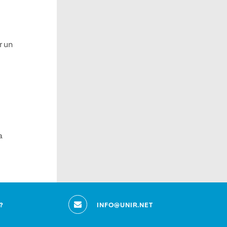
r un
a
?
INFO@UNIR.NET