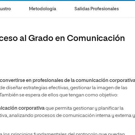
olíticas y Relaciones
Acceso universitario para
na de Movilidad
ustro
Metodología
Salidas Profesionales
nales
mayores
nacional
cceso al Grado en Comunicación
convertirse en profesionales de la comunicación corporativa,
e diseñar estrategias efectivas, gestionar la imagen de las
También se espera de ellos que tengan como objetivo:
nicación corporativa
que permita gestionar y planificar la
iva, analizando procesos de comunicación interna y externa y
 a los principios fundamentales del protocolo que puedan