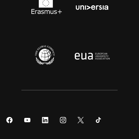
Síguenos
Síguenos
Síguenos
Síguenos
Síguenos
Síguenos
en
en
en
en
en
en
Facebook
YouTube
LinkedIn
Instagram
Twitter
Tiktok