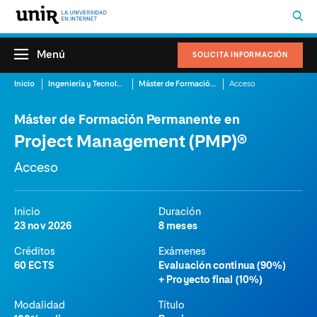
Menú
SOLICITA INFORMACIÓN
Inicio
Ingeniería y Tecnología
Máster de Formación Permanente en Project Management (PMP)®
Acceso
Máster de Formación Permanente en
Project Management (PMP)®
Acceso
Inicio
Duración
23 nov 2026
8 meses
Créditos
Exámenes
60 ECTS
Evaluación continua (90%)
+ Proyecto final (10%)
Modalidad
Título