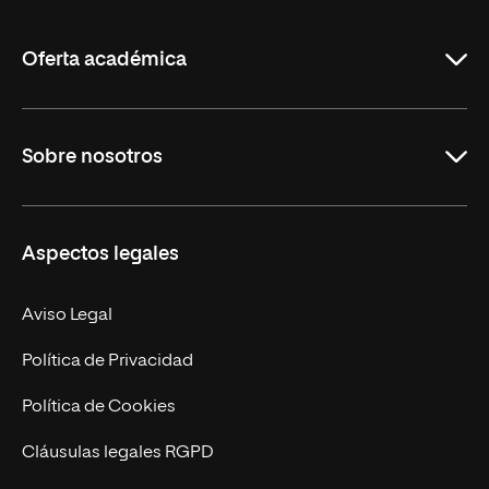
La
Rioja
Oferta académica
Grados
Sobre nosotros
Másteres Oficiales
Másteres Propios
Misión y Valores
Aspectos legales
Doctorados
Facultades
Experto Universitario
Nuestro Equipo
Aviso Legal
Postgrados
Trabaja en UNIR
Política de Privacidad
Cursos Universitarios
Actualidad
Política de Cookies
UNIR Revista
Cláusulas legales RGPD