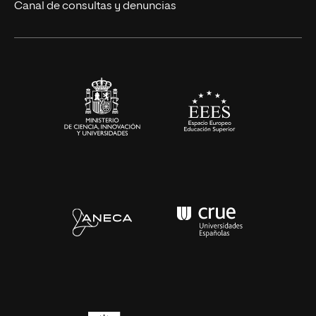
Eventos
Canal de consultas y denuncias
Alianzas corporativas
Sala de prensa
Contacto