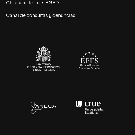
UNIR Revista
Cláusulas legales RGPD
Eventos
Canal de consultas y denuncias
Alianzas corporativas
Sala de prensa
Contacto