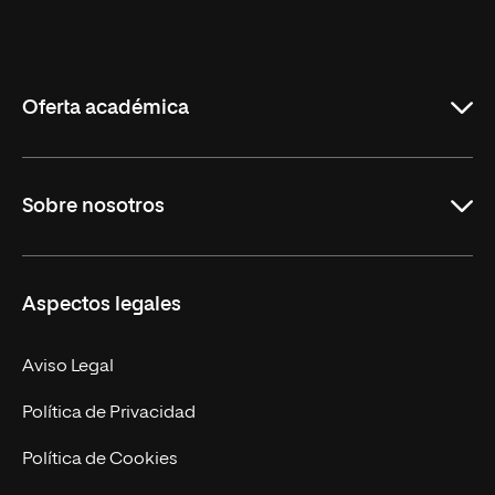
Universidad
Internacional
de
La
Rioja
Oferta académica
Grados
Sobre nosotros
Másteres Oficiales
Másteres Propios
Misión y Valores
Aspectos legales
Doctorados
Facultades
Experto Universitario
Nuestro Equipo
Aviso Legal
Postgrados
Trabaja en UNIR
Política de Privacidad
Cursos Universitarios
Actualidad
Política de Cookies