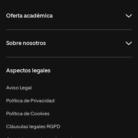
La
Rioja
Oferta académica
Grados
Sobre nosotros
Másteres Oficiales
Másteres Propios
Misión y Valores
Aspectos legales
Doctorados
Facultades
Experto Universitario
Nuestro Equipo
Aviso Legal
Postgrados
Trabaja en UNIR
Política de Privacidad
Cursos Universitarios
Actualidad
Política de Cookies
UNIR Revista
Cláusulas legales RGPD