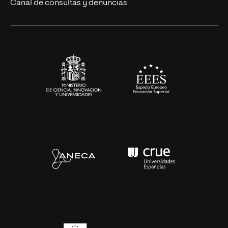
Eventos
Canal de consultas y denuncias
Alianzas corporativas
Sala de prensa
Contacto