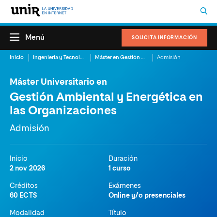
Menú
SOLICITA INFORMACIÓN
Inicio
Ingeniería y Tecnología
Máster en Gestión Ambiental
Admisión
Máster Universitario en
Gestión Ambiental y Energética en
las Organizaciones
Admisión
Inicio
Duración
2 nov 2026
1 curso
Créditos
Exámenes
60 ECTS
Online y/o presenciales
Modalidad
Título