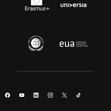
Síguenos
Síguenos
Síguenos
Síguenos
Síguenos
Síguenos
en
en
en
en
en
en
Facebook
YouTube
LinkedIn
Instagram
Twitter
Tiktok