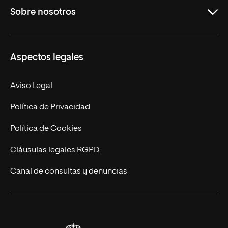
Sobre nosotros
Másteres Oficiales
Másteres Propios
Misión y Valores
Aspectos legales
Doctorados
Facultades
Experto Universitario
Nuestro Equipo
Aviso Legal
Postgrados
Trabaja en UNIR
Política de Privacidad
Cursos Universitarios
Actualidad
Política de Cookies
UNIR Revista
Cláusulas legales RGPD
Eventos
Canal de consultas y denuncias
Alianzas corporativas
Sala de prensa