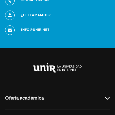
+34 941 209 743
¿TE LLAMAMOS?
INFO@UNIR.NET
Universidad
Internacional
de
La
Rioja
Oferta académica
Grados