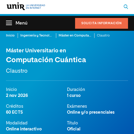
Menú
SOLICITA INFORMACIÓN
Inicio
Ingeniería y Tecnología
Máster en Computación Cuántica
Claustro
Máster Universitario en
Computación Cuántica
Claustro
Inicio
Duración
2 nov 2026
1 curso
Créditos
Exámenes
60 ECTS
Online y/o presenciales
Modalidad
Título
Online interactivo
Oficial