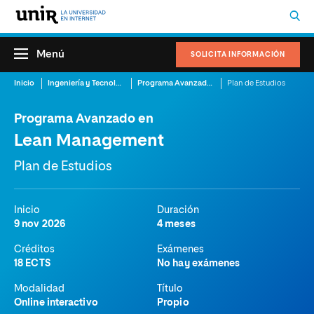
Menú
SOLICITA INFORMACIÓN
Inicio
Ingeniería y Tecnología
Programa Avanzado en Lean Management
Plan de Estudios
Programa Avanzado en
Lean Management
Plan de Estudios
Inicio
Duración
9 nov 2026
4 meses
Créditos
Exámenes
18 ECTS
No hay exámenes
Modalidad
Título
Online interactivo
Propio