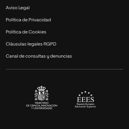
Experto Universitario
Nuestro Equipo
Aviso Legal
Postgrados
Trabaja en UNIR
Política de Privacidad
Cursos Universitarios
Actualidad
Política de Cookies
UNIR Revista
Cláusulas legales RGPD
Eventos
Canal de consultas y denuncias
Alianzas corporativas
Sala de prensa
Contacto