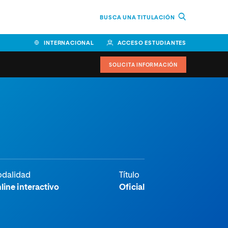
BUSCA UNA TITULACIÓN
INTERNACIONAL
ACCESO ESTUDIANTES
SOLICITA INFORMACIÓN
Facultad de Ciencias de la
Educación y Humanidades
Facultad de Ciencias de la
Salud
Facultad de Economía y
dalidad
Título
Empresa
line interactivo
Oficial
Escuela Superior de Ingeniería
y Tecnología (ESIT)
Facultad de Derecho