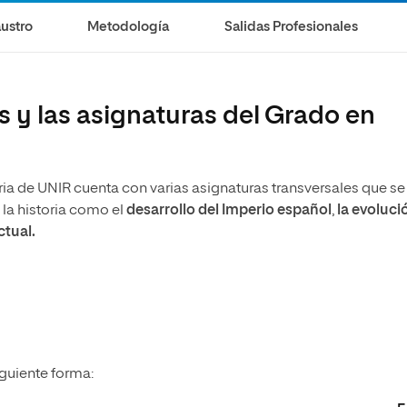
olíticas y Relaciones
Acceso universitario para
na de Movilidad
ustro
Metodología
Salidas Profesionales
nales
mayores
nacional
s y las asignaturas del Grado en
ria de UNIR cuenta con varias asignaturas transversales que se
la historia como el
desarrollo del Imperio español
,
la evoluci
ctual.
iguiente forma: