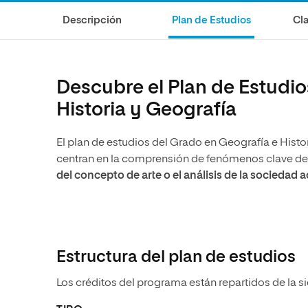
Diseño
Ingeniería y Tecnología
Ciencias P
Escuela de Humanidades
Ofici
Descripción
Plan de Estudios
Cla
Ciencias de la Salud
Diseño
Internacio
Inter
Normas de Organización y
Ciencias Sociales
Ciencias de la Salud
Funcionamiento
Humanidades
Ciencias Sociales
Descubre el Plan de Estudio
Artes
Humanidades
Historia y Geografía
Música
Artes
El plan de estudios del Grado en Geografía e Histo
Música
centran en la comprensión de fenómenos clave de 
del concepto de arte o el análisis de la sociedad a
Estructura del plan de estudios
Los créditos del programa están repartidos de la s