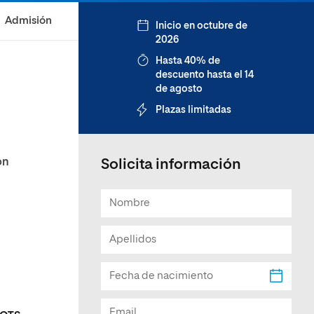
Facultad de Artes y Ciencias
Admisión
Inicio en octubre de
Sociales
2026
Escuela de Doctorado
Hasta 40% de
descuento hasta el 14
de agosto
Plazas limitadas
ón
Solicita información