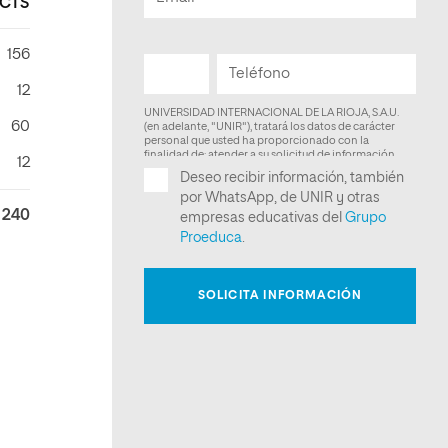
CTS
156
12
60
12
240