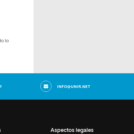
do lo
?
INFO@UNIR.NET
s
Aspectos legales