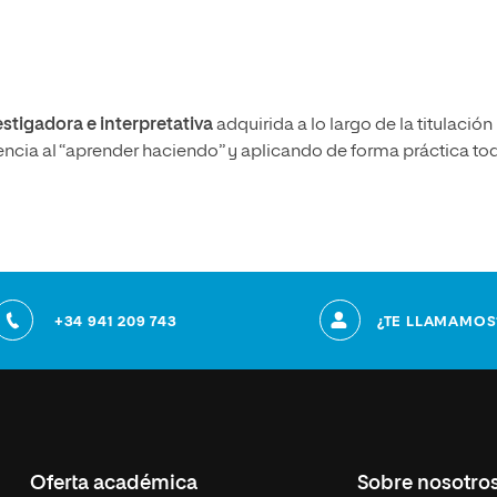
vestigadora e
interpretativa
adquirida a lo largo de la titulación
encia al “aprender haciendo” y aplicando de forma práctica to
+34 941 209 743
¿TE LLAMAMOS
Oferta académica
Sobre nosotro