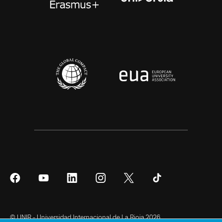
Síguenos
Síguenos
Síguenos
Síguenos
Síguenos
Síguenos
en
en
en
en
en
en
Facebook
YouTube
LinkedIn
Instagram
Twitter
Tiktok
© UNIR - Universidad Internacional de La Rioja 2026