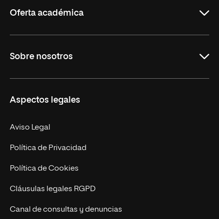
Rioja
Oferta académica
Grados
Sobre nosotros
Másteres Oficiales
Másteres Propios
Misión y Valores
Aspectos legales
Doctorados
Facultades
Experto Universitario
Nuestro Equipo
Aviso Legal
Postgrados
Trabaja en UNIR
Política de Privacidad
Cursos Universitarios
Actualidad
Política de Cookies
UNIR Revista
Cláusulas legales RGPD
Eventos
Canal de consultas y denuncias