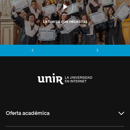
La fuerza que necesitas
Anterior
Siguiente
Universidad
Internacional
de
La
Rioja
Oferta académica
Grados