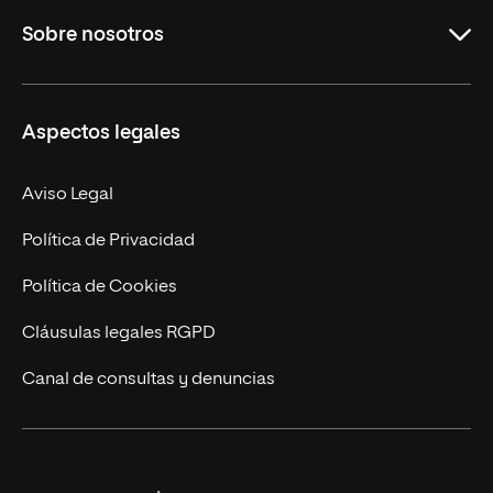
Sobre nosotros
Másteres Oficiales
Másteres Propios
Misión y Valores
Aspectos legales
Doctorados
Facultades
Experto Universitario
Nuestro Equipo
Aviso Legal
Postgrados
Trabaja en UNIR
Política de Privacidad
Cursos Universitarios
Actualidad
Política de Cookies
UNIR Revista
Cláusulas legales RGPD
Eventos
Canal de consultas y denuncias
Alianzas corporativas
Sala de prensa