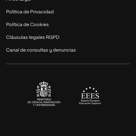
Postgrados
Trabaja en UNIR
Política de Privacidad
Cursos Universitarios
Actualidad
Política de Cookies
UNIR Revista
Cláusulas legales RGPD
Eventos
Canal de consultas y denuncias
Alianzas corporativas
Sala de prensa
Contacto