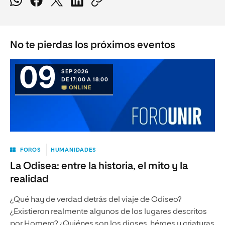
No te pierdas los próximos eventos
09
SEP 2026
DE 17:00 A 18:00
ONLINE
FOROS
HUMANIDADES
La Odisea: entre la historia, el mito y la
realidad
¿Qué hay de verdad detrás del viaje de Odiseo?
¿Existieron realmente algunos de los lugares descritos
por Homero? ¿Quiénes son los dioses, héroes y criaturas