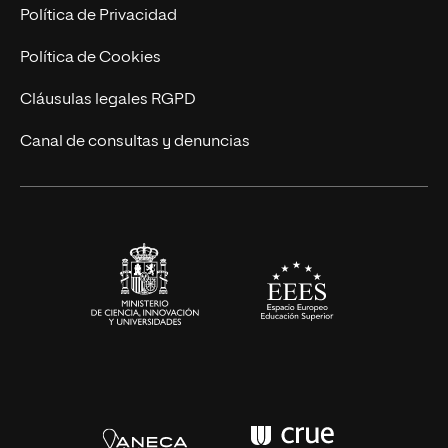
Postgrados
Trabaja en UNIR
Política de Privacidad
Cursos Universitarios
Actualidad
Política de Cookies
UNIR Revista
Cláusulas legales RGPD
Eventos
Canal de consultas y denuncias
Alianzas corporativas
Sala de prensa
Contacto