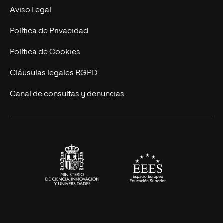
Experto Universitario
Nuestro Equipo
Aviso Legal
Postgrados
Trabaja en UNIR
Política de Privacidad
Cursos Universitarios
Actualidad
Política de Cookies
UNIR Revista
Cláusulas legales RGPD
Eventos
Canal de consultas y denuncias
Alianzas corporativas
Sala de prensa
Contacto