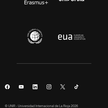
Síguenos
Síguenos
Síguenos
Síguenos
Síguenos
Síguenos
en
en
en
en
en
en
Facebook
YouTube
LinkedIn
Instagram
Twitter
Tiktok
© UNIR - Universidad Internacional de La Rioja 2026