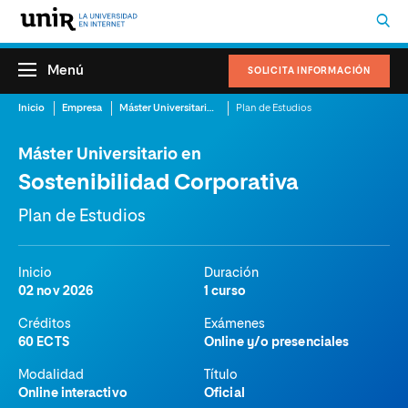
Menú
SOLICITA INFORMACIÓN
Inicio
Empresa
Máster Universitario en Sostenibilidad Corporativa
Plan de Estudios
Máster Universitario en
Sostenibilidad Corporativa
Plan de Estudios
Inicio
Duración
02 nov 2026
1 curso
Créditos
Exámenes
60 ECTS
Online y/o presenciales
Modalidad
Título
Online interactivo
Oficial