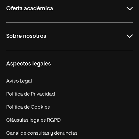
Rioja
Oferta académica
Grados
Sobre nosotros
Másteres Oficiales
Másteres Propios
Misión y Valores
Aspectos legales
Doctorados
Facultades
Experto Universitario
Nuestro Equipo
Aviso Legal
Postgrados
Trabaja en UNIR
Política de Privacidad
Cursos Universitarios
Actualidad
Política de Cookies
UNIR Revista
Cláusulas legales RGPD
Eventos
Canal de consultas y denuncias