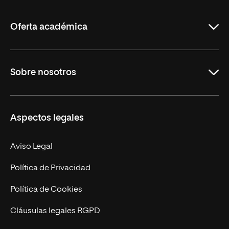
La
Rioja
Oferta académica
Grados
Sobre nosotros
Másteres Oficiales
Másteres Propios
Misión y Valores
Aspectos legales
Doctorados
Facultades
Experto Universitario
Nuestro Equipo
Aviso Legal
Postgrados
Trabaja en UNIR
Política de Privacidad
Cursos Universitarios
Actualidad
Política de Cookies
UNIR Revista
Cláusulas legales RGPD