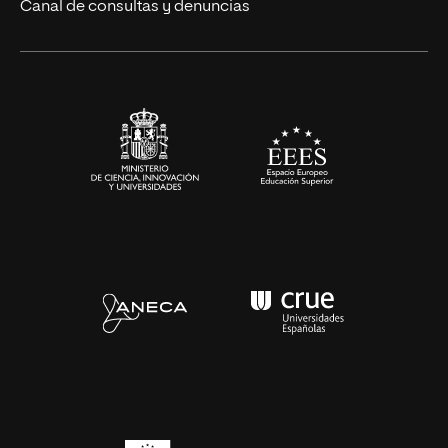
Eventos
Canal de consultas y denuncias
Alianzas corporativas
Sala de prensa
Contacto