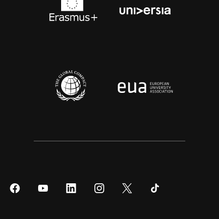
Síguenos
Síguenos
Síguenos
Síguenos
Síguenos
Síguenos
en
en
en
en
en
en
Facebook
YouTube
LinkedIn
Instagram
Twitter
Tiktok