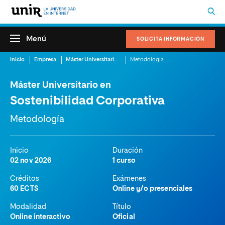
Menú
SOLICITA INFORMACIÓN
Inicio
Empresa
Máster Universitario en Sostenibilidad Corporativa
Metodología
Máster Universitario en
Sostenibilidad Corporativa
Metodología
Inicio
Duración
02 nov 2026
1 curso
Créditos
Exámenes
60 ECTS
Online y/o presenciales
Modalidad
Título
Online interactivo
Oficial