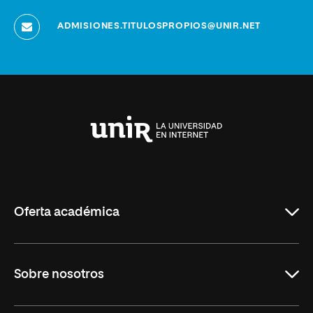
ADMISIONES.TITULOSPROPIOS@UNIR.NET
Universidad
Internacional
de
La
Rioja
Oferta académica
Grados
Sobre nosotros
Másteres Oficiales
Másteres Propios