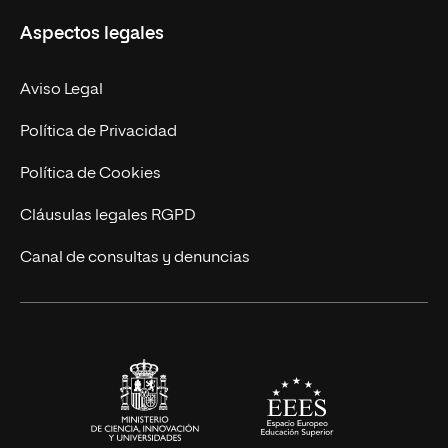
Misión y Valores
Aspectos legales
Doctorados
Facultades
Experto Universitario
Nuestro Equipo
Aviso Legal
Postgrados
Trabaja en UNIR
Política de Privacidad
Cursos Universitarios
Actualidad
Política de Cookies
UNIR Revista
Cláusulas legales RGPD
Eventos
Canal de consultas y denuncias
Alianzas corporativas
Sala de prensa
Contacto