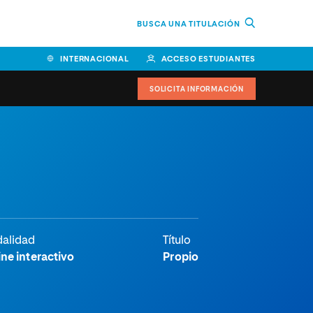
BUSCA UNA TITULACIÓN
INTERNACIONAL
ACCESO ESTUDIANTES
SOLICITA INFORMACIÓN
Facultad de Ciencias de la
Educación y Humanidades
Facultad de Ciencias de la
Salud
Facultad de Economía y
alidad
Título
Empresa
ne interactivo
Propio
Escuela Superior de Ingeniería
y Tecnología (ESIT)
Facultad de Derecho