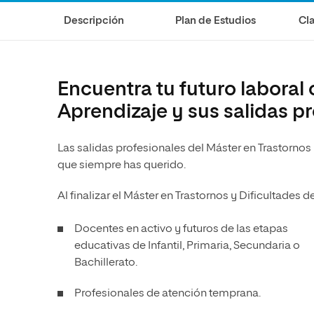
Diseño
Ingeniería y Tecnología
Ciencias P
Escuela de Humanidades
Ofici
Descripción
Plan de Estudios
Cla
Ciencias de la Salud
Diseño
Internacio
Inter
Normas de Organización y
Ciencias Sociales
Ciencias de la Salud
Funcionamiento
Humanidades
Ciencias Sociales
Encuentra tu futuro laboral 
Artes
Humanidades
Aprendizaje y sus salidas p
Música
Artes
Las salidas profesionales del Máster en Trastornos 
Música
que siempre has querido.
Al finalizar el Máster en Trastornos y Dificultades 
Docentes en activo y futuros de las etapas
educativas de Infantil, Primaria, Secundaria o
Bachillerato.
Profesionales de atención temprana.