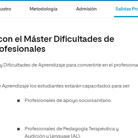
olíticas y Relaciones
Acceso universitario para
na de Movilidad
ustro
Metodología
Admisión
Salidas Pr
nales
mayores
nacional
con el Máster Dificultades de
rofesionales
y Dificultades de Aprendizaje para convertirte en el profesiona
de Aprendizaje
los estudiantes estarán capacitados para ser:
Profesionales de apoyo sociosanitario.
Profesionales de Pedagogía Terapéutica y
Audición y Lenguaje (AL).