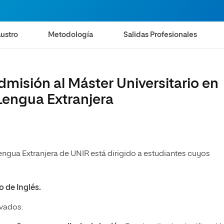
olíticas y Relaciones
Acceso universitario para
na de Movilidad
nales
mayores
nacional
ustro
Metodología
Salidas Profesionales
dmisión al Máster Universitario en
Lengua Extranjera
gua Extranjera de UNIR está dirigido a estudiantes cuyos
 de Inglés.
ivados.