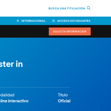
BUSCA UNA TITULACIÓN
INTERNACIONAL
ACCESO ESTUDIANTES
SOLICITA INFORMACIÓN
Facultad de Ciencias de la
ter in
Educación y Humanidades
Facultad de Ciencias de la
Salud
Facultad de Economía y
Empresa
dalidad
Título
Escuela Superior de Ingeniería
line interactivo
Oficial
y Tecnología (ESIT)
Facultad de Derecho