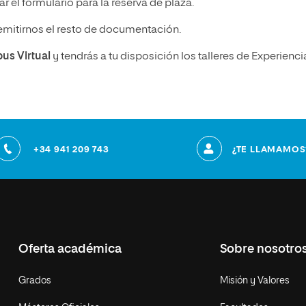
r el formulario para la reserva de plaza.
emitirnos el resto de documentación.
pus Virtual
y tendrás a tu disposición los talleres de Experienci
+34 941 209 743
¿TE LLAMAMOS
Oferta académica
Sobre nosotro
Grados
Misión y Valores