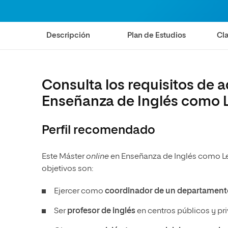
Diseño
Ingeniería y Tecnología
Ciencias P
Escuela de Humanidades
Ofici
Ciencias de la Salud
Diseño
Internacio
Inter
Normas de Organización y
Descripción
Plan de Estudios
Cla
Ciencias Sociales
Ciencias de la Salud
Funcionamiento
Humanidades
Ciencias Sociales
Artes
Humanidades
Consulta los requisitos de a
Música
Artes
Enseñanza de Inglés como 
Música
Perfil recomendado
Este Máster
online
en Enseñanza de Inglés como Len
objetivos son:
Ejercer como
coordinador de un departamento
Ser
profesor de inglés
en centros públicos y pr