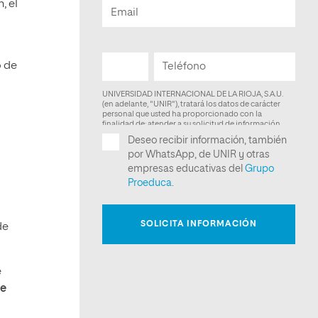
, el
o de
de
e
ue