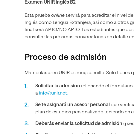
Examen UNIR Inglés B2
Esta prueba
online
servirá para acreditar el nivel
Inglés como Lengua Extranjera, así como a otros g
final será APTO/NO APTO. Los estudiantes que dese
consultar las próximas convocatorias en detalle en
Proceso de admisión
Matricularse en UNIR es muy sencillo. Solo tienes q
Solicitar la admisión
rellenando el formulario
a
info@unir.net.
Se te asignará un asesor personal
que verific
plan de estudios personalizado teniendo en cu
Deberás enviar la solicitud de admisión
y ser