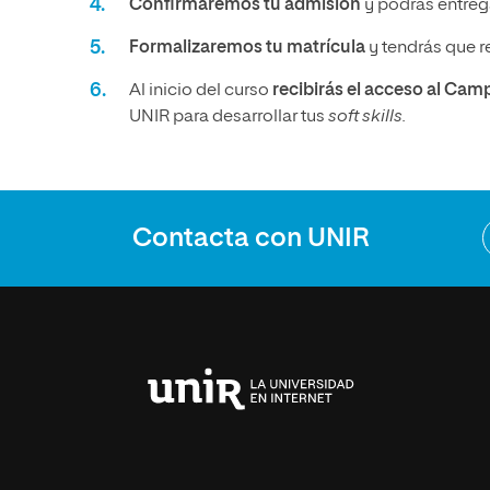
Confirmaremos tu admisión
y podrás entrega
Formalizaremos tu matrícula
y tendrás que r
Al inicio del curso
recibirás el acceso al Cam
UNIR para desarrollar tus
soft skills.
Contacta con UNIR
Universidad
Internacional
de
La