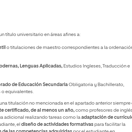
 título universitario en áreas afines a:
til
o titulaciones de maestro correspondientes a la ordenació
Modernas, Lenguas Aplicadas,
Estudios Ingleses, Traducción e
sorado de Educación Secundaria
Obligatoria y Bachillerato,
o equivalentes.
na titulación no mencionada en el apartado anterior siempre
 certificado, de
al menos un año,
como profesores de inglé
 adicional realizando tareas como la
adaptación de currícul
diante, el
diseño de actividades formativas
para facilitar la
n de las competencias adquiridas
por el estudiante en