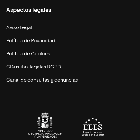
Misión y Valores
Aspectos legales
Doctorados
Facultades
Experto Universitario
Nuestro Equipo
Aviso Legal
Postgrados
Trabaja en UNIR
Política de Privacidad
Cursos Universitarios
Actualidad
Política de Cookies
UNIR Revista
Cláusulas legales RGPD
Eventos
Canal de consultas y denuncias
Alianzas corporativas
Sala de prensa
Contacto