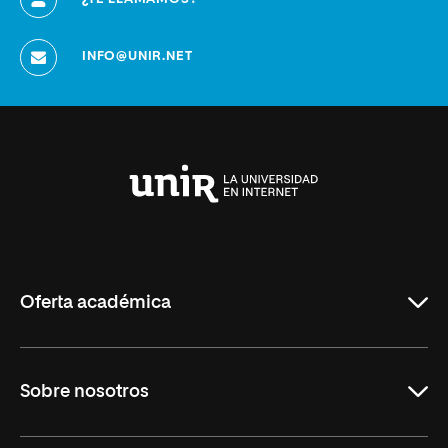
INFO@UNIR.NET
Universidad
Internacional
de
La
Rioja
Oferta académica
Grados
Sobre nosotros
Másteres Oficiales
Másteres Propios