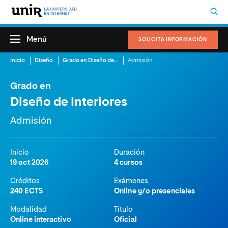
Menú
SOLICITA INFORMACIÓN
Inicio
Diseño
Grado en Diseño de Interiores
Admisión
Grado en
Diseño de Interiores
Admisión
Inicio
Duración
19 oct 2026
4 cursos
Créditos
Exámenes
240 ECTS
Online y/o presenciales
Modalidad
Título
Online interactivo
Oficial