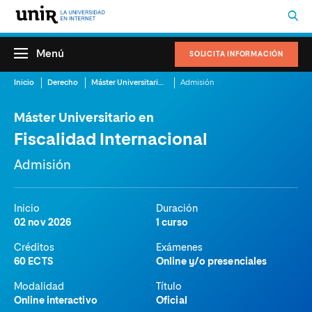
Menú
SOLICITA INFORMACIÓN
Inicio
Derecho
Máster Universitario en Fiscalidad Internacional
Admisión
Máster Universitario en
Fiscalidad Internacional
Admisión
Inicio
Duración
02 nov 2026
1 curso
Créditos
Exámenes
60 ECTS
Online y/o presenciales
Modalidad
Título
Online interactivo
Oficial