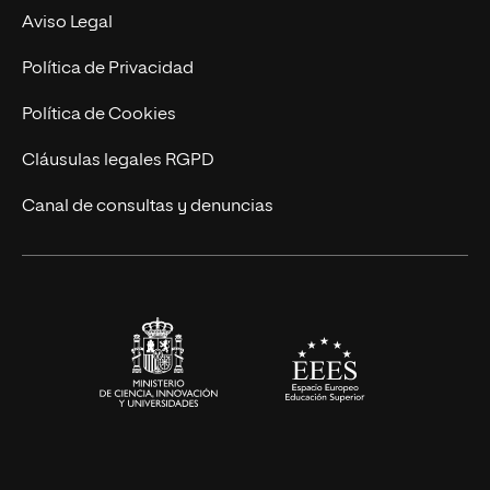
Experto Universitario
Nuestro Equipo
Aviso Legal
Postgrados
Trabaja en UNIR
Política de Privacidad
Cursos Universitarios
Actualidad
Política de Cookies
UNIR Revista
Cláusulas legales RGPD
Eventos
Canal de consultas y denuncias
Alianzas corporativas
Sala de prensa
Contacto