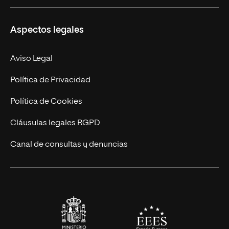
Másteres Propios
Misión y Valores
Aspectos legales
Doctorados
Facultades
Experto Universitario
Nuestro Equipo
Aviso Legal
Postgrados
Trabaja en UNIR
Política de Privacidad
Cursos Universitarios
Actualidad
Política de Cookies
UNIR Revista
Cláusulas legales RGPD
Eventos
Canal de consultas y denuncias
Alianzas corporativas
Sala de prensa
Contacto