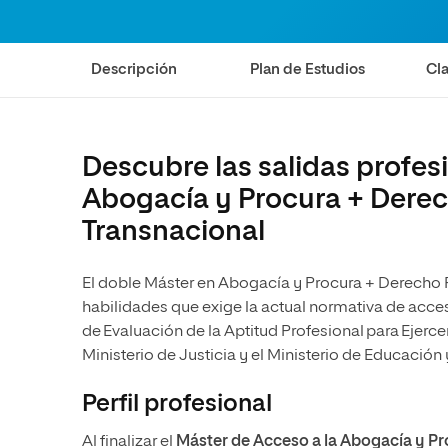
Diseño
Ingeniería y Tecnología
Ciencias P
Escuela de Humanidades
Ofici
Ciencias de la Salud
Diseño
Internacio
Inter
Normas de Organización y
Descripción
Plan de Estudios
Cla
Ciencias Sociales
Ciencias de la Salud
Funcionamiento
Humanidades
Ciencias Sociales
Artes
Humanidades
Descubre las salidas profes
Música
Artes
Abogacía y Procura + Derec
Música
Transnacional
El doble Máster en Abogacía y Procura + Derecho P
habilidades que exige la actual normativa de acce
de Evaluación de la Aptitud Profesional para Ejer
Ministerio de Justicia y el Ministerio de Educación 
Perfil profesional
Al finalizar el
Máster de Acceso a la Abogacía y P