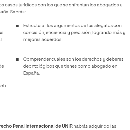
os casos jurídicos con los que se enfrentan los abogados y
paña. Sabrás:
Estructurar los argumentos de tus alegatos con
us
concisión, eficiencia y precisión, logrando más y
l
mejores acuerdos.
Comprender cuáles son los derechos y deberes
 de
deontológicos que tienes como abogado en
España.
ol y
o
recho Penal Internacional de UNIR
habrás adquirido las