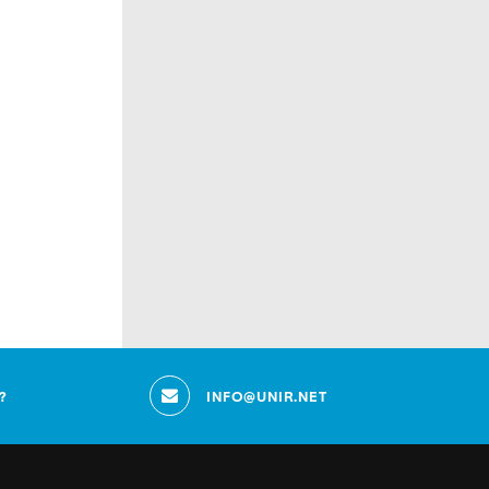
?
INFO@UNIR.NET