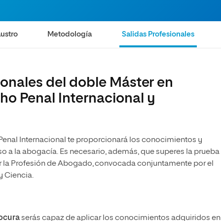
olíticas y Relaciones
Acceso universitario para
na de Movilidad
nales
mayores
nacional
ustro
Metodología
Salidas Profesionales
ionales del doble Máster en
ho Penal Internacional y
enal Internacional te proporcionará los conocimientos y
so a la abogacía. Es necesario, además, que superes la prueba
cer la Profesión de Abogado, convocada conjuntamente por el
y Ciencia.
rocura
serás capaz de aplicar los conocimientos adquiridos en