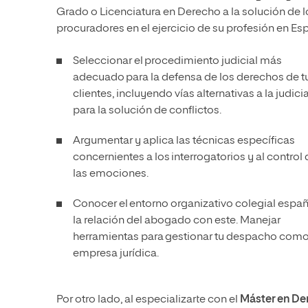
Grado o Licenciatura en Derecho a la solución de l
procuradores en el ejercicio de su profesión en Es
Seleccionar el procedimiento judicial más
adecuado para la defensa de los derechos de t
clientes, incluyendo vías alternativas a la judicia
para la solución de conflictos.
Argumentar y aplica las técnicas específicas
concernientes a los interrogatorios y al control
las emociones.
Conocer el entorno organizativo colegial españ
la relación del abogado con este. Manejar
herramientas para gestionar tu despacho com
empresa jurídica.
Por otro lado, al especializarte con el
Máster en De