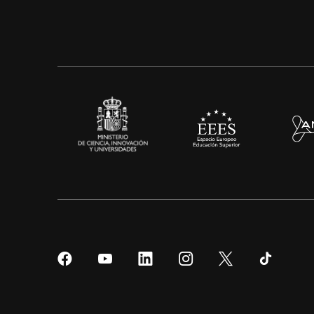
Síguenos
Síguenos
Síguenos
Síguenos
Síguenos
Sígueno
en
en
en
en
en
en
Facebook
YouTube
LinkedIn
Instagram
Twitter
Tiktok