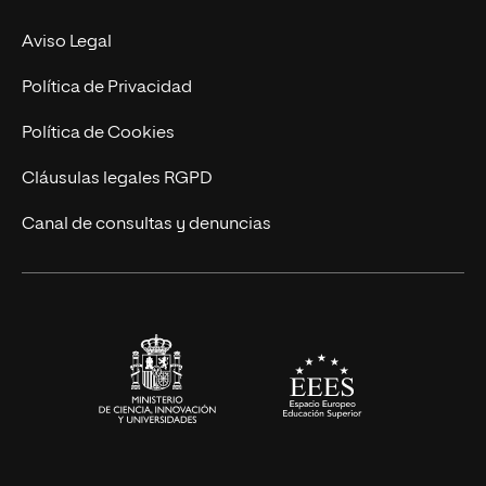
Experto Universitario
Nuestro Equipo
Aviso Legal
Postgrados
Trabaja en UNIR
Política de Privacidad
Cursos Universitarios
Actualidad
Política de Cookies
UNIR Revista
Cláusulas legales RGPD
Eventos
Canal de consultas y denuncias
Alianzas corporativas
Sala de prensa
Contacto