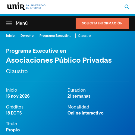
Menú
SOLICITA INFORMACIÓN
Inicio
Derecho
Programa Executive en Asociaciones Público Privadas
Claustro
Programa Executive en
Asociaciones Público Privadas
Claustro
Inicio
Duración
16 nov 2026
21 semanas
Créditos
Modalidad
18 ECTS
Online interactivo
Título
Propio