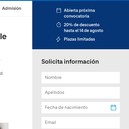
Facultad de Artes y Ciencias
Admisión
Abierta próxima
Sociales
convocatoria
Escuela de Doctorado
20% de descuento
hasta el 14 de agosto
le
Plazas limitadas
n
Solicita información
ad