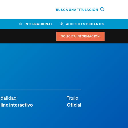
BUSCA UNA TITULACIÓN
INTERNACIONAL
ACCESO ESTUDIANTES
SOLICITA INFORMACIÓN
Facultad de Ciencias de la
Educación y Humanidades
Facultad de Ciencias de la
Salud
Facultad de Economía y
dalidad
Título
Empresa
line interactivo
Oficial
Escuela Superior de Ingeniería
y Tecnología (ESIT)
Facultad de Derecho