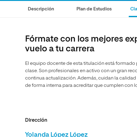
Diseño
Ingeniería y Tecnología
Ciencias P
Escuela de Humanidades
Ofici
Descripción
Plan de Estudios
Cla
Ciencias de la Salud
Diseño
Internacio
Inter
Normas de Organización y
Ciencias Sociales
Ciencias de la Salud
Funcionamiento
Humanidades
Ciencias Sociales
Fórmate con los mejores exp
Artes
Humanidades
vuelo a tu carrera
Música
Artes
El equipo docente de esta titulación está formado
Música
clase. Son profesionales en activo con un gran r
continua actualización. Además, cuidan la calidad
de forma interna para acreditar que cumplen con l
Dirección
Yolanda López López