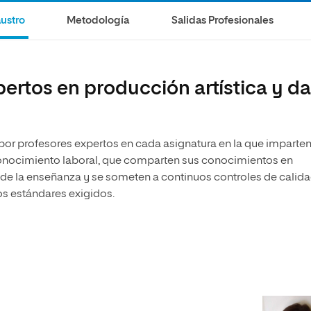
olíticas y Relaciones
Acceso universitario para
na de Movilidad
ustro
Metodología
Salidas Profesionales
nales
mayores
nacional
ertos en producción artística y da
 por profesores expertos en cada asignatura en la que imparte
econocimiento laboral, que comparten sus conocimientos en
 de la enseñanza y se someten a continuos controles de calid
os estándares exigidos.