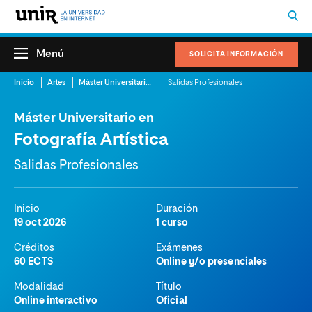
Menú
SOLICITA INFORMACIÓN
Inicio
Artes
Máster Universitario en Fotografía Artística
Salidas Profesionales
Máster Universitario en
Fotografía Artística
Salidas Profesionales
Inicio
Duración
19 oct 2026
1 curso
Créditos
Exámenes
60 ECTS
Online y/o presenciales
Modalidad
Título
Online interactivo
Oficial