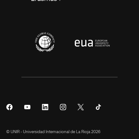
Síguenos
Síguenos
Síguenos
Síguenos
Síguenos
Síguenos
en
en
en
en
en
en
Facebook
YouTube
LinkedIn
Instagram
Twitter
Tiktok
© UNIR - Universidad Internacional de La Rioja 2026