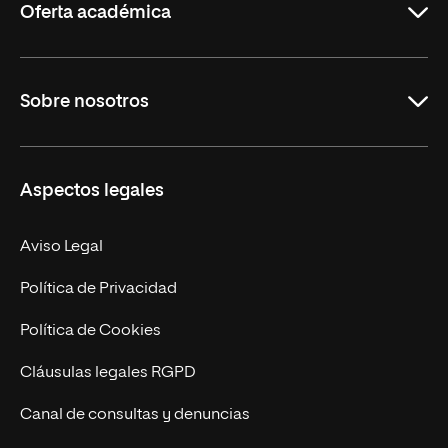
Oferta académica
Grados
Sobre nosotros
Másteres Oficiales
Másteres Propios
Misión y Valores
Aspectos legales
Doctorados
Facultades
Experto Universitario
Nuestro Equipo
Aviso Legal
Postgrados
Trabaja en UNIR
Política de Privacidad
Cursos Universitarios
Actualidad
Política de Cookies
UNIR Revista
Cláusulas legales RGPD
Eventos
Canal de consultas y denuncias