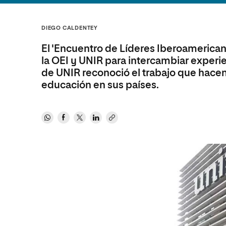
Diseño
Ingeniería y Tecnología
Ciencias P
Escuela de Humanidades
Ofici
Ciencias de la Salud
Diseño
Internacio
Inter
DIEGO CALDENTEY
Normas de Organización y
Ciencias Sociales
Ciencias de la Salud
Funcionamiento
El 'Encuentro de Líderes Iberoamerica
Humanidades
Ciencias Sociales
la OEI y UNIR para intercambiar experie
de UNIR reconoció el trabajo que hacen
Artes
Humanidades
educación en sus países.
Música
Artes
Música