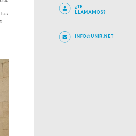
ana.
¿TE
LLAMAMOS?
 los
el
INFO@UNIR.NET