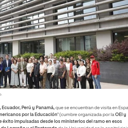
o.
 Ecuador, Perú y Panamá,
que se encuentran de visita en Esp
mericanos por la Educación’
(cumbre organizada por la
OEI y
e éxito impulsadas desde los ministerios del ramo en esos