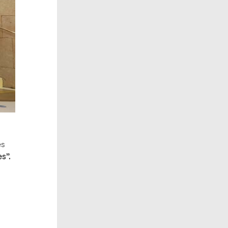
es
s”.