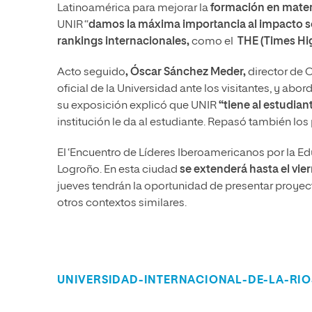
Latinoamérica para mejorar la
formación en materi
UNIR “
damos la máxima importancia al impacto so
rankings internacionales,
como el
THE (Times Hi
Acto seguido
, Óscar Sánchez Meder,
director de 
oficial de la Universidad ante los visitantes, y abo
su exposición explicó que UNIR
“tiene al estudian
institución le da al estudiante. Repasó también los
El ‘Encuentro de Líderes Iberoamericanos por la Ed
Logroño. En esta ciudad
se extenderá hasta el vier
jueves tendrán la oportunidad de presentar proye
otros contextos similares.
UNIVERSIDAD-INTERNACIONAL-DE-LA-RIO