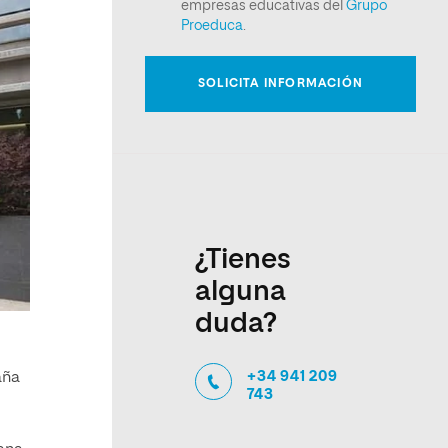
¿Tienes
alguna
duda?
+34 941 209
aña
743