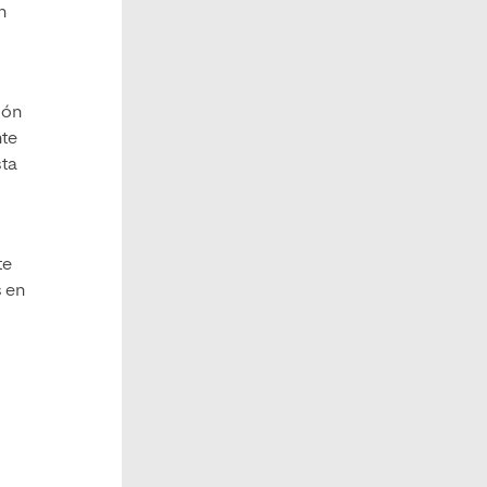
n
ión
te
sta
te
s en