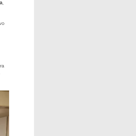
na
,
ivo
ra
s