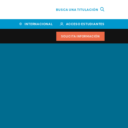
BUSCA UNA TITULACIÓN
INTERNACIONAL
ACCESO ESTUDIANTES
SOLICITA INFORMACIÓN
Facultad de Ciencias de la
Educación y Humanidades
Facultad de Ciencias de la
Salud
Facultad de Economía y
Empresa
Escuela Superior de Ingeniería
y Tecnología (ESIT)
Facultad de Derecho