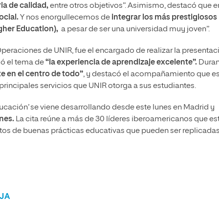
a de calidad,
entre otros objetivos”. Asimismo, destacó que e
cial.
Y nos enorgullecemos de
integrar los más prestigiosos
gher Education),
a pesar de ser una universidad muy joven”.
Operaciones de UNIR, fue el encargado de realizar la presentac
rdó el tema de
“la experiencia de aprendizaje excelente”.
Duran
te en el centro de todo”
, y destacó el acompañamiento que e
 principales servicios que UNIR otorga a sus estudiantes.
ucación’ se viene desarrollando desde este lunes en Madrid y
nes.
La cita reúne a más de 30 líderes iberoamericanos que es
ctos de buenas prácticas educativas que pueden ser replicada
JA