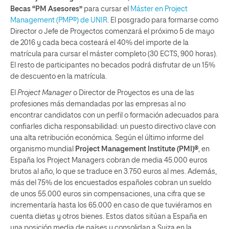
Becas “PM Asesores”
para cursar el
Máster en Project
Management (PMP®) de UNIR
. El posgrado para formarse como
Director o Jefe de Proyectos comenzará el próximo 5 de mayo
de 2016 y cada beca costeará el 40% del importe de la
matrícula para cursar el máster completo (30 ECTS, 900 horas).
El resto de participantes no becados podrá disfrutar de un 15%
de descuento en la matrícula.
El
Project Manager
o Director de Proyectos es una de las
profesiones más demandadas por las empresas al no
encontrar candidatos con un perfil o formación adecuados para
confiarles dicha responsabilidad: un puesto directivo clave con
una alta retribución económica. Según el último informe del
organismo mundial
Project Management Institute (PMI)®
, en
España los Project Managers cobran de media 45.000 euros
brutos al año, lo que se traduce en 3.750 euros al mes. Además,
más del 75% de los encuestados españoles cobran un sueldo
de unos 55.000 euros sin compensaciones, una cifra que se
incrementaría hasta los 65.000 en caso de que tuviéramos en
cuenta dietas y otros bienes. Estos datos sitúan a España en
una posición media de países y consolidan a Suiza en la