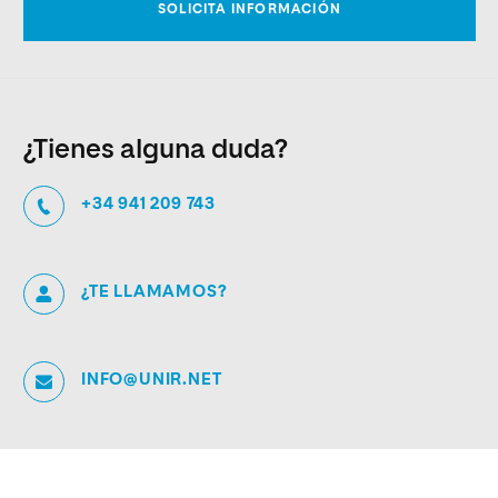
¿Tienes alguna duda?
+34 941 209 743
¿TE LLAMAMOS?
INFO@UNIR.NET