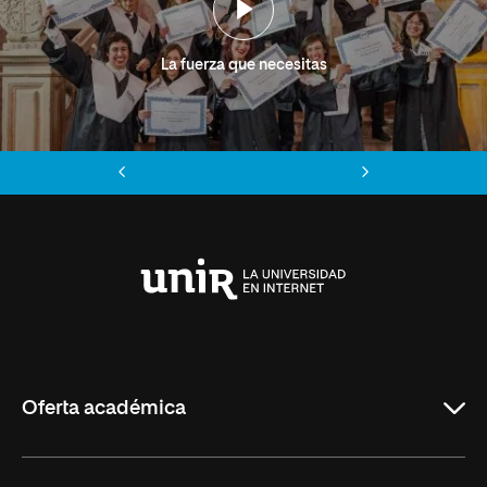
La fuerza que necesitas
Anterior
Siguiente
Universidad
Internacional
de
La
Rioja
Oferta académica
Grados