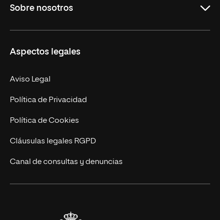
Sobre nosotros
Másteres Oficiales
Másteres Propios
Misión y Valores
Aspectos legales
Doctorados
Facultades
Experto Universitario
Nuestro Equipo
Aviso Legal
Postgrados
Trabaja en UNIR
Política de Privacidad
Cursos Universitarios
Actualidad
Política de Cookies
UNIR Revista
Cláusulas legales RGPD
Eventos
Canal de consultas y denuncias
Alianzas corporativas
Sala de prensa