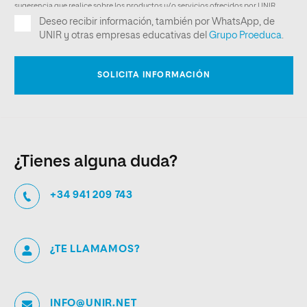
¿Tienes alguna duda?
+34 941 209 743
¿TE LLAMAMOS?
INFO@UNIR.NET