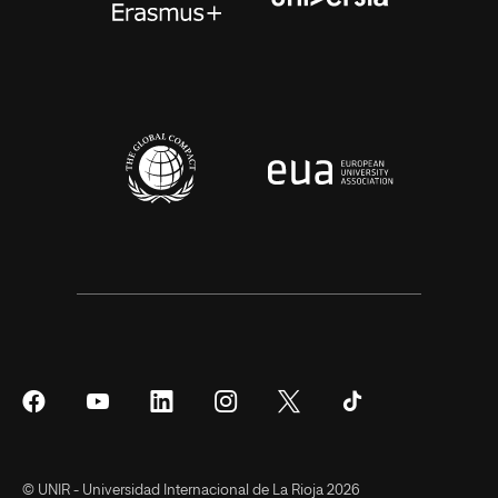
Síguenos
Síguenos
Síguenos
Síguenos
Síguenos
Síguenos
en
en
en
en
en
en
Facebook
YouTube
LinkedIn
Instagram
Twitter
Tiktok
© UNIR - Universidad Internacional de La Rioja 2026