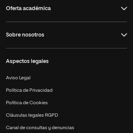
Rioja
Oferta académica
Grados
Sobre nosotros
Másteres Oficiales
Másteres Propios
Misión y Valores
Aspectos legales
Doctorados
Facultades
Experto Universitario
Nuestro Equipo
Aviso Legal
Postgrados
Trabaja en UNIR
Política de Privacidad
Cursos Universitarios
Actualidad
Política de Cookies
UNIR Revista
Cláusulas legales RGPD
Eventos
Canal de consultas y denuncias