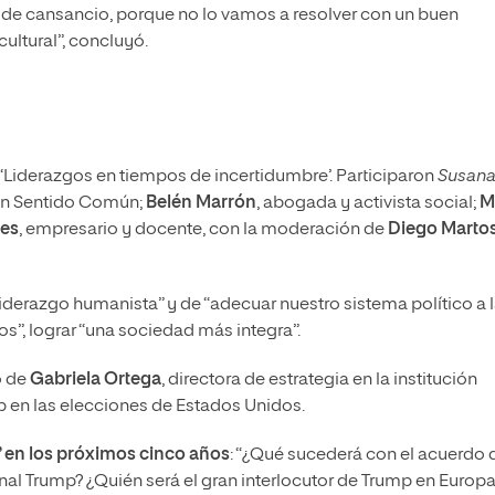
o de cansancio, porque no lo vamos a resolver con un buen
cultural”, concluyó.
 ‘Liderazgos en tiempos de incertidumbre’. Participaron
Susan
con Sentido Común;
Belén Marrón
, abogada y activista social;
M
es
, empresario y docente, con la moderación de
Diego Marto
iderazgo humanista” y de “adecuar nuestro sistema político a 
cos”, lograr “una sociedad más integra”.
o de
Gabriela Ortega
, directora de estrategia en la institución
p en las elecciones de Estados Unidos.
 en los próximos cinco años
: “¿Qué sucederá con el acuerdo 
nal Trump? ¿Quién será el gran interlocutor de Trump en Europa