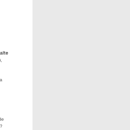
a
aite
s
,
la
de
?