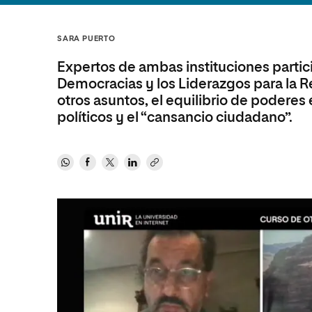
Diseño
Ingeniería y Tecnología
Ciencias P
Escuela de Humanidades
Ofici
Ciencias de la Salud
Diseño
Internacio
Inter
SARA PUERTO
Normas de Organización y
Ciencias Sociales
Ciencias de la Salud
Funcionamiento
Expertos de ambas instituciones partici
Humanidades
Ciencias Sociales
Democracias y los Liderazgos para la 
otros asuntos, el equilibrio de poderes 
Artes
Humanidades
políticos y el “cansancio ciudadano”.
Música
Artes
Música