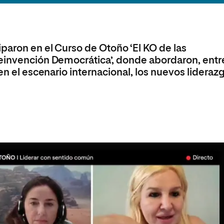
olíticas y Relaciones
Acceso universitario para
na de Movilidad
nales
mayores
nacional
paron en el Curso de Otoño ‘El KO de las
Reinvención Democrática’, donde abordaron, entr
en el escenario internacional, los nuevos lideraz