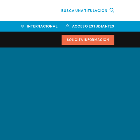
BUSCA UNA TITULACIÓN
INTERNACIONAL
ACCESO ESTUDIANTES
SOLICITA INFORMACIÓN
Facultad de Ciencias de la
Educación y Humanidades
Facultad de Ciencias de la
Salud
Facultad de Economía y
Empresa
Escuela Superior de Ingeniería
y Tecnología (ESIT)
Facultad de Derecho