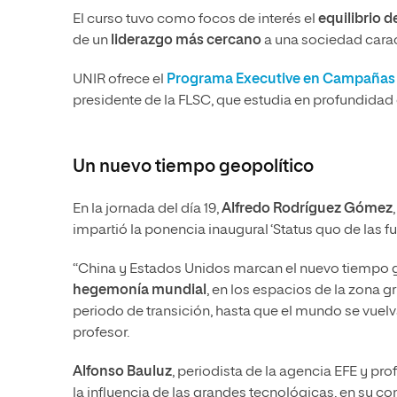
El curso tuvo como focos de interés el
equilibrio d
de un
liderazgo más cercano
a una sociedad carac
UNIR ofrece el
Programa Executive en Campañas 
presidente de la FLSC, que estudia en profundidad 
Un nuevo tiempo geopolítico
En la jornada del día 19,
Alfredo Rodríguez Gómez
impartió la ponencia inaugural ‘Status quo de las fu
“China y Estados Unidos marcan el nuevo tiempo g
hegemonía mundial
, en los espacios de la zona 
periodo de transición, hasta que el mundo se vuelva
profesor.
Alfonso Bauluz
, periodista de la agencia EFE y pr
la influencia de las grandes tecnológicas, en su co