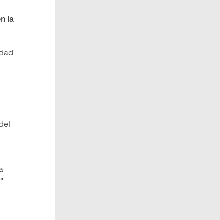
n la
edad
del
a
”