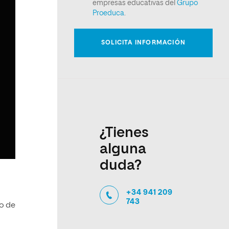
¿Tienes
alguna
duda?
+34 941 209
743
so de