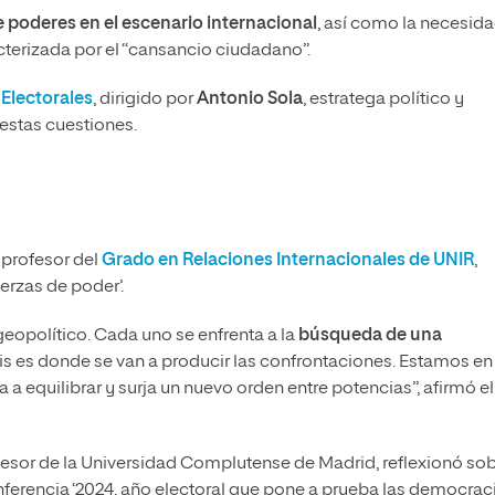
e poderes en el escenario internacional
, así como la necesid
terizada por el “cansancio ciudadano”.
Electorales
, dirigido por
Antonio Sola
, estratega político y
estas cuestiones.
, profesor del
Grado en Relaciones Internacionales de UNIR
,
erzas de poder’.
eopolítico. Cada uno se enfrenta a la
búsqueda de una
gris es donde se van a producir las confrontaciones. Estamos en
 a equilibrar y surja un nuevo orden entre potencias”, afirmó el
ofesor de la Universidad Complutense de Madrid, reflexionó so
nferencia ‘2024, año electoral que pone a prueba las democraci