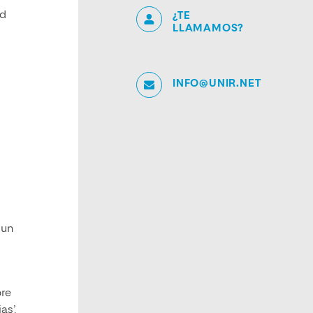
ad
¿TE
LLAMAMOS?
INFO@UNIR.NET
 un
bre
as’.