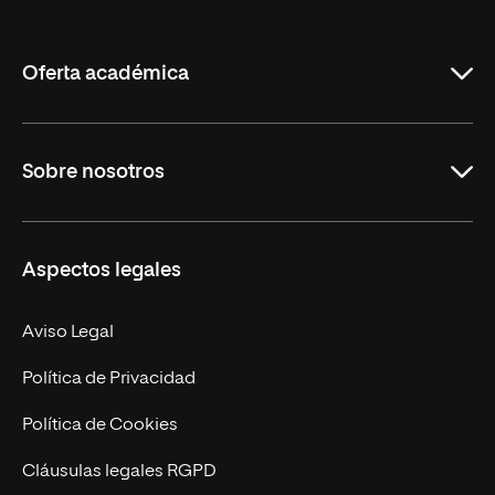
de
La
Rioja
Oferta académica
Grados
Sobre nosotros
Másteres Oficiales
Másteres Propios
Misión y Valores
Aspectos legales
Doctorados
Facultades
Experto Universitario
Nuestro Equipo
Aviso Legal
Postgrados
Trabaja en UNIR
Política de Privacidad
Cursos Universitarios
Actualidad
Política de Cookies
UNIR Revista
Cláusulas legales RGPD