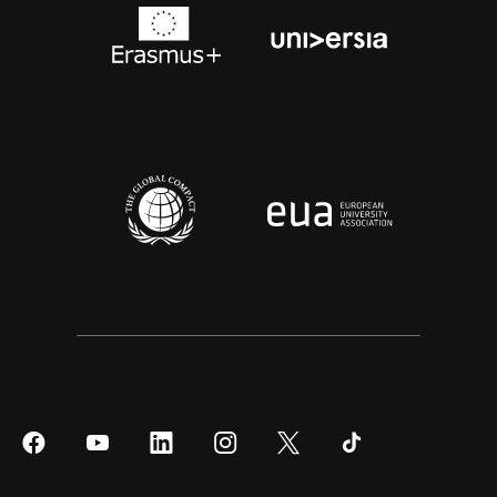
Síguenos
Síguenos
Síguenos
Síguenos
Síguenos
Síguenos
en
en
en
en
en
en
Facebook
YouTube
LinkedIn
Instagram
Twitter
Tiktok