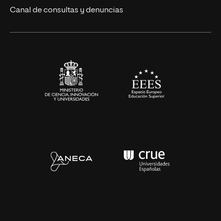
Eventos
Canal de consultas y denuncias
Alianzas corporativas
Sala de prensa
Contacto