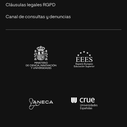
UNIR Revista
Cláusulas legales RGPD
Eventos
Canal de consultas y denuncias
Alianzas corporativas
Sala de prensa
Contacto