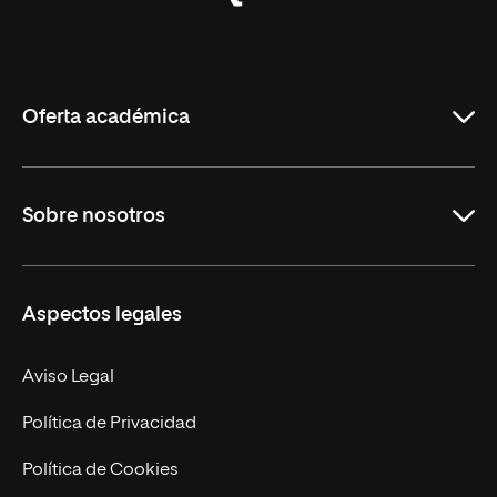
Universidad
Internacional
de
La
Rioja
Oferta académica
Grados
Sobre nosotros
Másteres Oficiales
Másteres Propios
Misión y Valores
Aspectos legales
Doctorados
Facultades
Experto Universitario
Nuestro Equipo
Aviso Legal
Postgrados
Trabaja en UNIR
Política de Privacidad
Cursos Universitarios
Actualidad
Política de Cookies